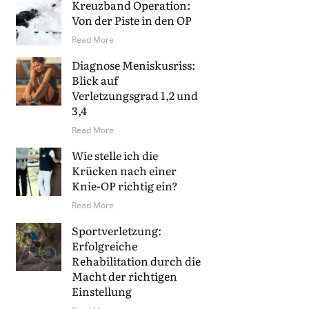
Kreuzband Operation:
Von der Piste in den OP
Read More
Diagnose Meniskusriss:
Blick auf
Verletzungsgrad 1,2 und
3,4
Read More
Wie stelle ich die
Krücken nach einer
Knie-OP richtig ein?
Read More
Sportverletzung:
Erfolgreiche
Rehabilitation durch die
Macht der richtigen
Einstellung