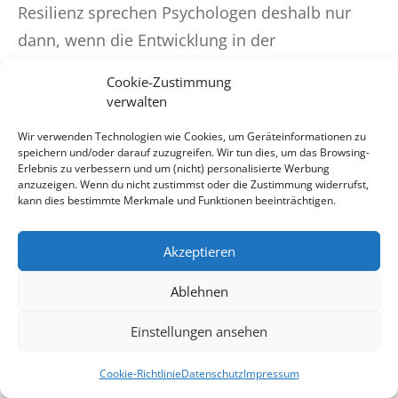
Resilienz sprechen Psychologen deshalb nur
dann, wenn die Entwicklung in der
Auseinandersetzung mit den
Cookie-Zustimmung
Herausforderungen besser verläuft, als dies
verwalten
unter den Umständen, zu erwarten gewesen
Wir verwenden Technologien wie Cookies, um Geräteinformationen zu
wäre [1].
speichern und/oder darauf zuzugreifen. Wir tun dies, um das Browsing-
Erlebnis zu verbessern und um (nicht) personalisierte Werbung
anzuzeigen. Wenn du nicht zustimmst oder die Zustimmung widerrufst,
kann dies bestimmte Merkmale und Funktionen beeinträchtigen.
Akzeptieren
Verschiedene T-
Shirts & Hoodies
Ablehnen
Kreuzband |
Einstellungen ansehen
Edition
Cookie-Richtlinie
Datenschutz
Impressum