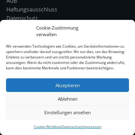
AGB
Haftungsausschluss
Datenschutz
Widerruf
Cookie-Zustimmung
verwalten
Vertrag widerrufen
Wir verwenden Technologien wie Cookies, um Geräteinformationen zu
CATEGORIES
speichern und/oder darauf zuzugreifen. Wir tun dies, um das Browsing-
Erlebnis zu verbessern und um (nicht) personalisierte Werbung
Medizin
anzuzeigen. Wenn du nicht zustimmst oder die Zustimmung widerrufst,
kann dies bestimmte Merkmale und Funktionen beeinträchtigen.
Podcast
Akzeptieren
Praxistipps
Ablehnen
Psychologie
Einstellungen ansehen
Reha
Cookie-Richtlinie
Datenschutz
Impressum
CONTACT