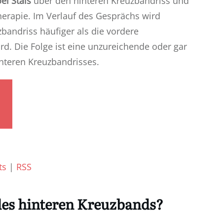
el Stais
über den hinteren Kreuzbandriss und
rapie. Im Verlauf des Gesprächs wird
zbandriss häufiger als die vordere
d. Die Folge ist eine unzureichende oder gar
nteren Kreuzbandrisses.
ts
|
RSS
 des hinteren Kreuzbands?