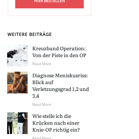
HIER BESTELLEN
WEITERE BEITRÄGE
Kreuzband Operation:
Von der Piste in den OP
Read More
Diagnose Meniskusriss:
Blick auf
Verletzungsgrad 1,2 und
3,4
Read More
Wie stelle ich die
Krücken nach einer
Knie-OP richtig ein?
Read More