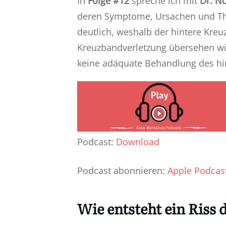
In
Folge #12
spreche ich mit
Dr. No
deren Symptome, Ursachen und The
deutlich, weshalb der hintere Kreu
Kreuzbandverletzung übersehen wir
keine adäquate Behandlung des hi
Podcast:
Download
Podcast abonnieren:
Apple Podcas
Wie entsteht ein Riss