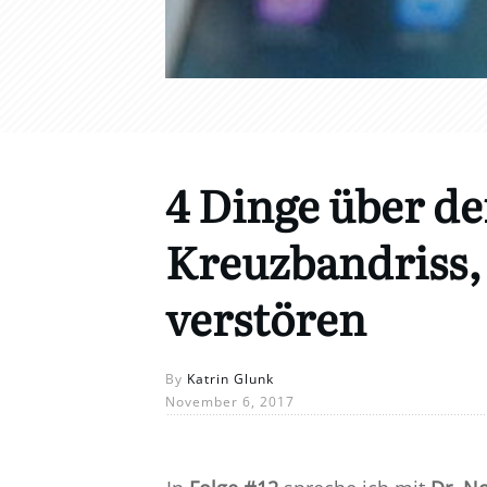
4 Dinge über de
Kreuzbandriss,
verstören
By
Katrin Glunk
November 6, 2017