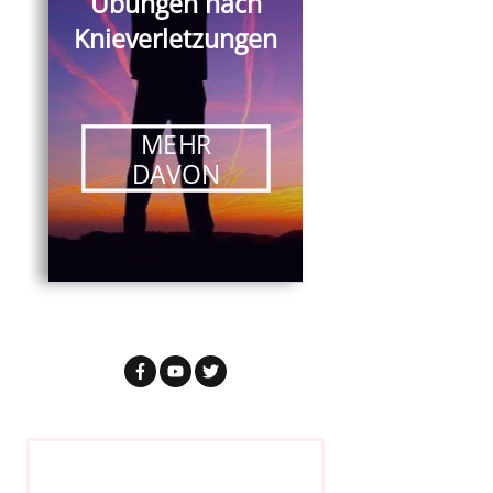
Übungen nach
Knieverletzungen
MEHR
DAVON